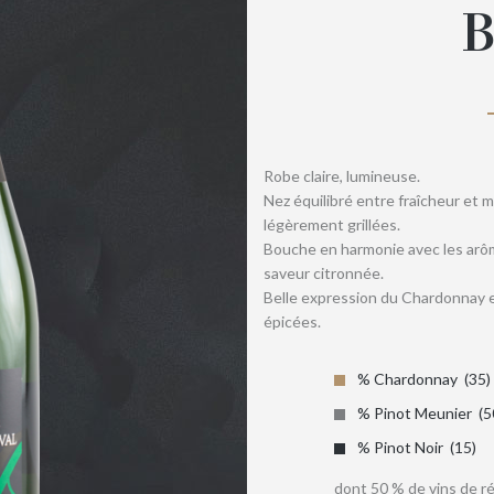
Robe claire, lumineuse.
Nez équilibré entre fraîcheur et 
légèrement grillées.
Bouche en harmonie avec les arô
saveur citronnée.
Belle expression du Chardonnay e
épicées.
% Chardonnay
35
% Pinot Meunier
5
% Pinot Noir
15
dont 50 % de vins de r