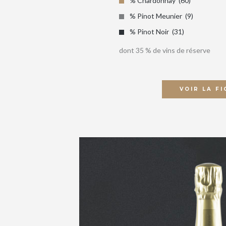
% Chardonnay
60
% Pinot Meunier
9
% Pinot Noir
31
dont 35 % de vins de réserve
VOIR LA FI