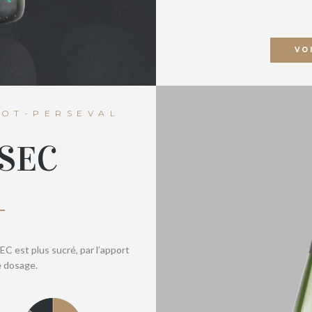
VO
OT-PERSEVAL
SEC
 est plus sucré, par l’apport
e dosage.