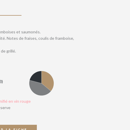
framboises et saumonés.
té. Notes de fraises, coulis de framboise,
de grillé.
3
nifié en vin rouge
éserve
IR LA FICHE