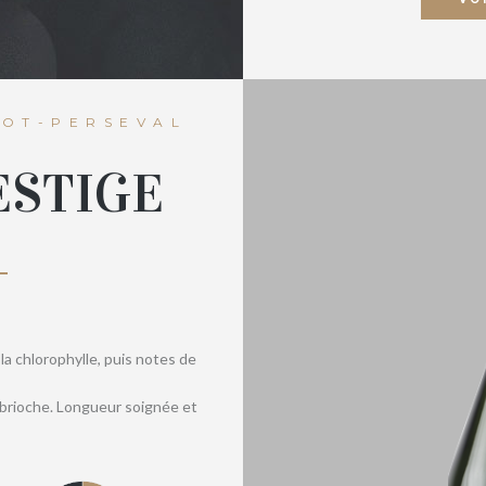
OT-PERSEVAL
ESTIGE
la chlorophylle, puis notes de
a brioche. Longueur soignée et