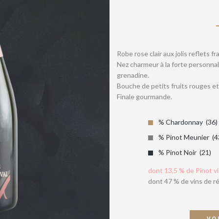
Robe rose clair aux jolis reflets 
Nez charmeur à la forte personnali
grenadine.
Bouche de petits fruits rouges et 
Finale gourmande.
% Chardonnay
36
% Pinot Meunier
4
% Pinot Noir
21
dont 13,5 % de Pinot vi
dont 47 % de vins de r
VO